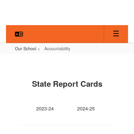
Skip
to
main
content
Our School
Accountability
Accountability
State Report Cards
2023-24
2024-25