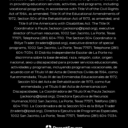
in providing education services, activities, and programs, including
vocational programs, in accordance with Title VI of the Civil Rights
Act of 1964, as amended; Title IX of the Educational Amendments of
1972; Section 504 of the Rehabilitation Act of 1973, as amended; and
Title II of the Americans with Disabilities Act. The Title IX
Coordinator is Paula Jackson (jacksonp@lpisd.org), executive
director of human resources, 1002 San Jacinto, La Porte, Texas
77571, Telephone (281) 604-7110. The Section 504 Coordinator is
Billye Trader (traderb@lpisd.org), executive director of special
programs, 1002 San Jacinto, La Porte, Texas 77571, Telephone (281)
604-7034. El Distrito Independiente Escolar de La Porte no
discrimina sobre la base de edad, raza, religión, color, origen
nacional, sexo u discapacidad para proveer servicios educacionales,
actividades y programas, incluyendo programas vocacionales, de
acuerdo con el Título VI del Acta de Derechos Civiles de 1964, como
fue enmendada; Título IX de las Enmiendas Educacionales de 1972;
Sección 504 del Acta de Rehabilitación de 1973, como fue
enmendada; y el Título II del Acta de Americanos con
Discapacidades. La Coordinadora del Título IX es Paula Jackson
(jacksonp@lpisd.org), Directora Ejecutiva de Recursos
Humanos,1002 San Jacinto, La Porte, Texas 77571, Teléfono (281)
604-7110. La Coordinadora de la Sección 504 es la Billye Trader
(traderb@lpisd.org), Directora Ejecutiva de Programas Especiales,
1002 San Jacinto, La Porte, Texas 77571, Teléfono (281) 604-7034.